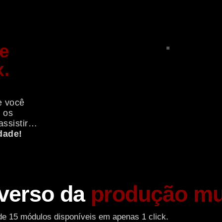
e
x.
e você
o os
assistir…
dade!
verso da
produção mu
e 15 módulos disponíveis em apenas 1 click.