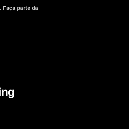
x.
Faça parte da
ing