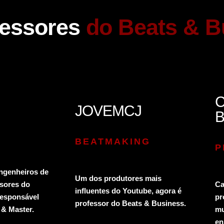
fessores
do Beats & B
C
JOVEMCJ
BEATMAKING
P
ngenheiros de
Um dos produtores mais
Ca
sores do
influentes do Youtube, agora é
pr
responsável
professor do Beats & Business.
mu
 & Master.
en