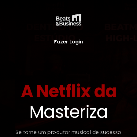
Fazer Login
A Netflix da
M
a
s
t
e
r
i
z
a
ç
ã
o
Se torne um produtor musical de sucesso